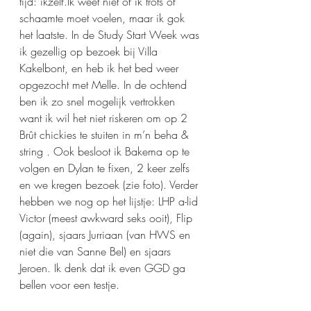
tijd: ikzelf.Ik weet niet of ik trots of 
schaamte moet voelen, maar ik gok 
het laatste. In de Study Start Week was 
ik gezellig op bezoek bij Villa 
Kakelbont, en heb ik het bed weer 
opgezocht met Melle. In de ochtend 
ben ik zo snel mogelijk vertrokken 
want ik wil het niet riskeren om op 2 
Brût chickies te stuiten in m’n beha & 
string . Ook besloot ik Bakema op te 
volgen en Dylan te fixen, 2 keer zelfs 
en we kregen bezoek (zie foto). Verder 
hebben we nog op het lijstje: LHP a-lid 
Victor (meest awkward seks ooit), Flip 
(again), sjaars Jurriaan (van HWS en 
niet die van Sanne Bel) en sjaars 
Jeroen. Ik denk dat ik even GGD ga 
bellen voor een testje.