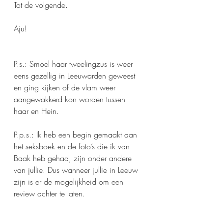
Tot de volgende. 
Aju!
P.s.: Smoel haar tweelingzus is weer 
eens gezellig in Leeuwarden geweest 
en ging kijken of de vlam weer 
aangewakkerd kon worden tussen 
haar en Hein.  
P.p.s.: Ik heb een begin gemaakt aan 
het seksboek en de foto’s die ik van 
Baak heb gehad, zijn onder andere 
van jullie. Dus wanneer jullie in Leeuw 
zijn is er de mogelijkheid om een 
review achter te laten. 