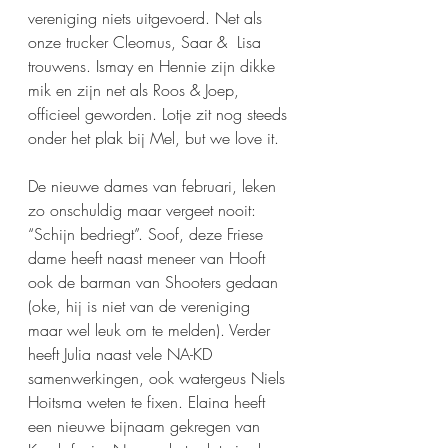
vereniging niets uitgevoerd. Net als 
onze trucker Cleomus, Saar &  Lisa 
trouwens. Ismay en Hennie zijn dikke 
mik en zijn net als Roos & Joep, 
officieel geworden. Lotje zit nog steeds 
onder het plak bij Mel, but we love it. 
De nieuwe dames van februari, leken 
zo onschuldig maar vergeet nooit: 
“Schijn bedriegt”. Soof, deze Friese 
dame heeft naast meneer van Hooft 
ook de barman van Shooters gedaan 
(oke, hij is niet van de vereniging 
maar wel leuk om te melden). Verder 
heeft Julia naast vele NA-KD 
samenwerkingen, ook watergeus Niels 
Hoitsma weten te fixen. Elaina heeft 
een nieuwe bijnaam gekregen van 