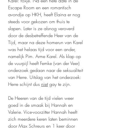
Karel: foxje. Na een hete date in de 
Escape Room en een romantisch 
avondje op HKH, heeft Elaina er nog 
steeds voor gekozen om thuis te 
slapen. Later is ze alsnog veroverd 
door de desbetreffende Heer van de 
Tijd, maar na deze homerun van Karel 
was het helaas tijd voor een ander, 
namelijk Pim. Arme Karel. Als klap op 
de vuurpijl heeft Femke (van der Veer) 
onderzoek gedaan naar de seksualiteit 
van Herre. Uitslag van het onderzoek: 
Herre schijnt dus 
niet
 gay te zijn.
De Heeren van de tijd vielen weer 
goed in de smaak bij Hannah en 
Valerie. Vice-voorzitter Hannah heeft 
zich meerdere keren laten beminnen 
door Max Schreurs en 1 keer door 