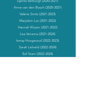
Djenta Verburgt
(2020-2021)
Anne van den Bosch
(2020-2021)
Valérie Smits
(2021-2023)
Marjolein Los
(2021-2022)
Hannah Klozen
(2021-2022)
Lisa Venema
(2021-2024)
Ismay Hoogwoud
(2022-2023)
Sarah Leliveld
(2022-2024)
Eef Stam
(2022-2024)
Lotte van de Flier
(2023-2024)
Mikki Hilbers
(2023-2025)
Inez Liem
(2024-2025)
Lynn Goes
(2024-2025)
Julia Steinz
(2024-2025)
Kathelijne Assen (2024-heden)
Willemijn Krauth (2025-heden)